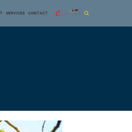
CT
SERVICES
CONTACT
urya dan