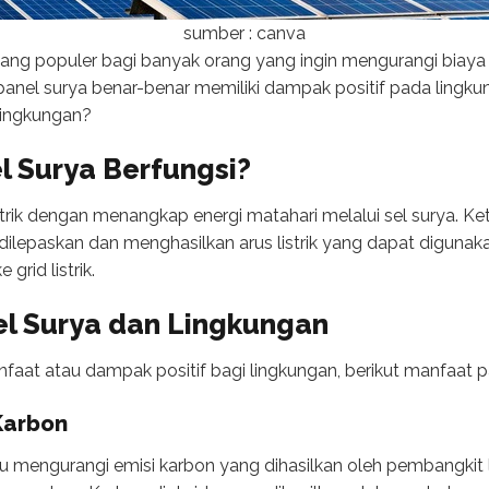
sumber : canva
 yang populer bagi banyak orang yang ingin mengurangi biay
panel surya benar-benar memiliki dampak positif pada ling
 lingkungan?
 Surya Berfungsi?
strik dengan menangkap energi matahari melalui sel surya. Ke
 dilepaskan dan menghasilkan arus listrik yang dapat digun
grid listrik.
l Surya dan Lingkungan
aat atau dampak positif bagi lingkungan, berikut manfaat p
Karbon
mengurangi emisi karbon yang dihasilkan oleh pembangkit li