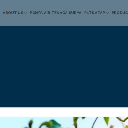
ABOUT US
POMPA AIR TENAGA SURYA
PLTS ATAP
PRODU
Informasi Terkini
Energi Terbarukan
 Pompa Air Tenaga S
PLTS Atap