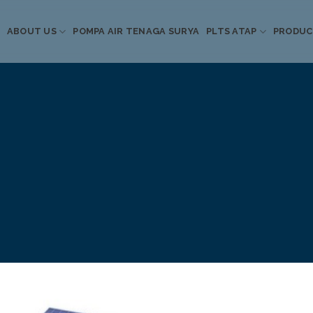
ABOUT US
POMPA AIR TENAGA SURYA
PLTS ATAP
PRODU
Informasi Terkini
Energi Terbarukan
 Pompa Air Tenaga S
PLTS Atap