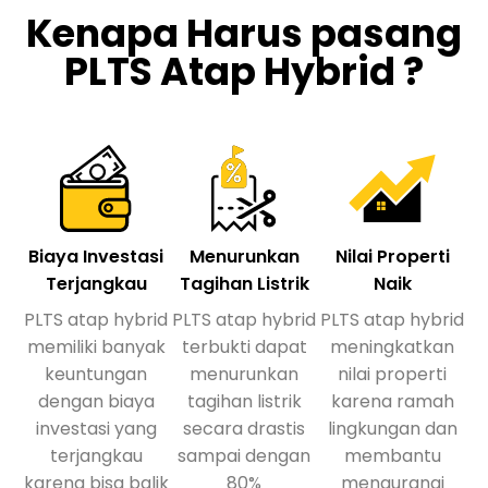
Kenapa Harus pasang
PLTS Atap Hybrid ?
Biaya Investasi
Menurunkan
Nilai Properti
Terjangkau
Tagihan Listrik
Naik
PLTS atap hybrid
PLTS atap hybrid
PLTS atap hybrid
memiliki banyak
terbukti dapat
meningkatkan
keuntungan
menurunkan
nilai properti
dengan biaya
tagihan listrik
karena ramah
investasi yang
secara drastis
lingkungan dan
terjangkau
sampai dengan
membantu
karena bisa balik
80%
mengurangi