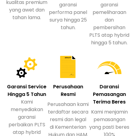
kualitas premium
garansi
garansi
yang awet dan
performa panel
pemeliharaan
tahan lama.
surya hingga 25
dan
tahun.
pembersihan
PLTS atap hybrid
hingga 5 tahun.
Garansi Service
Perusahaan
Daransi
Hingga 5 Tahun
Resmi
Pemasangan
Kami
Terima Beres
Perusahaan kami
menyediakan
terdaftar secara
Kami menjamin
garansi
resmi dan legal
pemasangan
perbaikan PLTS
di Kementerian
yang pasti beres
atap hybrid
Hukum dan HAM.
100%