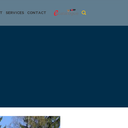
CT
SERVICES
CONTACT
urya dan