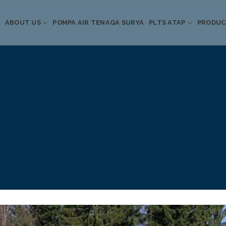
ABOUT US
POMPA AIR TENAGA SURYA
PLTS ATAP
PRODU
Informasi Terkini
Energi Terbarukan
 Pompa Air Tenaga S
PLTS Atap