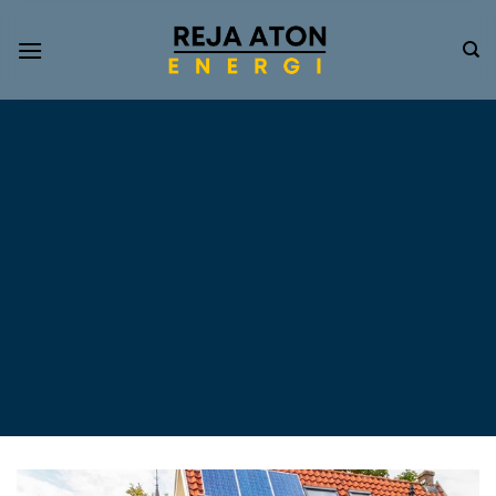
Informasi
Terkini
Energi
Terbarukan
Tentang Pompa Air
Tenaga Surya dan PLTS
Atap