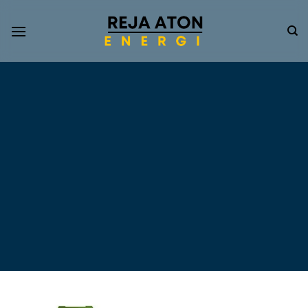
Informasi
Terkini
Energi
Terbarukan
Tentang Pompa Air
Tenaga Surya dan PLTS
Atap