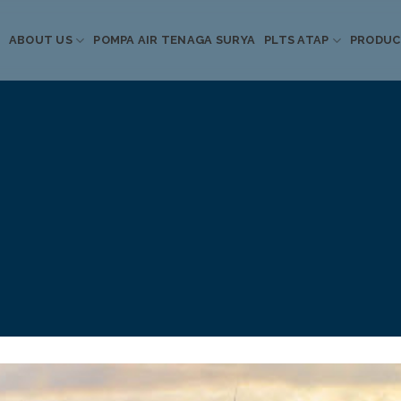
ABOUT US
POMPA AIR TENAGA SURYA
PLTS ATAP
PRODU
Informasi Terkini
Energi Terbarukan
 Pompa Air Tenaga S
PLTS Atap