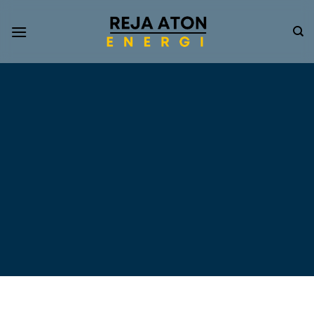
Informasi
Terkini
Energi
Terbarukan
Tentang Pompa Air
Tenaga Surya dan PLTS
Atap