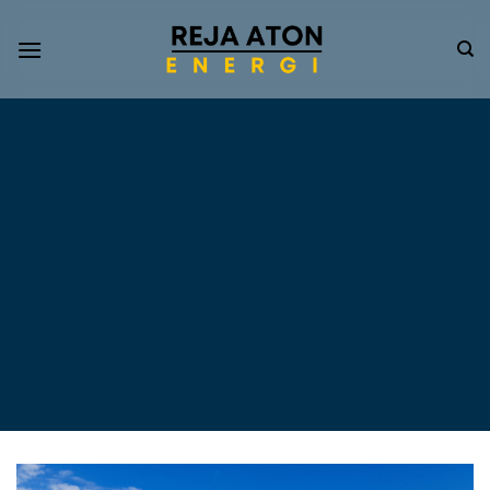
Informasi
Terkini
Energi
Terbarukan
Tentang Pompa Air
Tenaga Surya dan PLTS
Atap