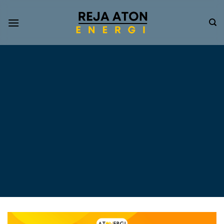
Informasi
Terkini
Energi
Terbarukan
Tentang Pompa Air
Tenaga Surya dan PLTS
Atap