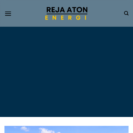
Informasi
Terkini
Energi
Terbarukan
Tentang Pompa Air
Tenaga Surya dan PLTS
Atap