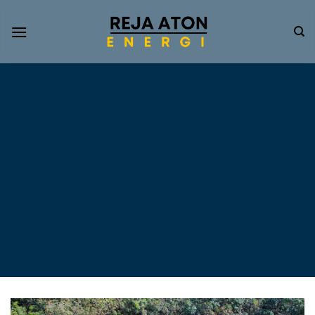
Informasi
Terkini
Energi
Terbarukan
Tentang Pompa Air
Tenaga Surya dan PLTS
Atap