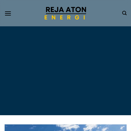
Informasi
Terkini
Energi
Terbarukan
Tentang Pompa Air
Tenaga Surya dan PLTS
Atap