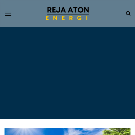
Informasi
Terkini
Energi
Terbarukan
Tentang Pompa Air
Tenaga Surya dan PLTS
Atap