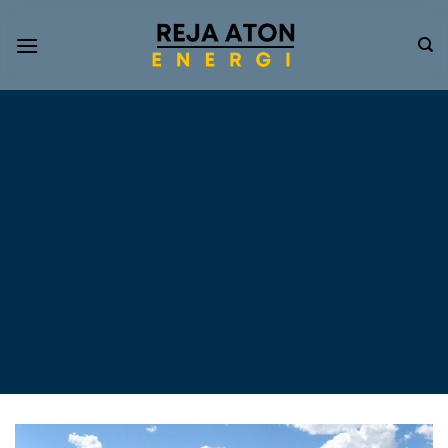
Informasi
Terkini
Energi
Terbarukan
Tentang Pompa Air
Tenaga Surya dan PLTS
Atap