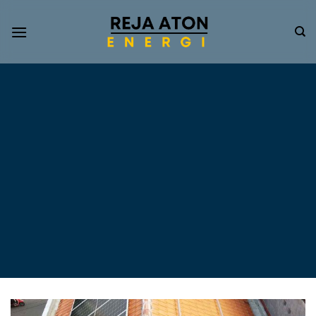
Informasi
Terkini
Energi
Terbarukan
Tentang Pompa Air
Tenaga Surya dan PLTS
Atap