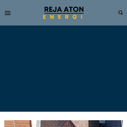
Informasi
Terkini
Energi
Terbarukan
Tentang Pompa Air
Tenaga Surya dan PLTS
Atap