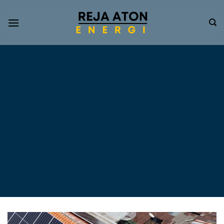
Informasi
Terkini
Energi
Terbarukan
Tentang Pompa Air
Tenaga Surya dan PLTS
Atap