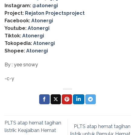
Instagram:
@‌atonergi
Project:
Rejaton Projectsproject
Facebook:
Atonergi
Youtube:
Atonergi
Tiktok:
Atonergi
Tokopedia:
Atonergi
Shopee:
Atonergi
By : yee snowy
-c-y
PLTS atap hemat tagihan
PLTS atap hemat tagihan
listrik: Keajaiban Hemat
listrik untuk Pemula: Hemat