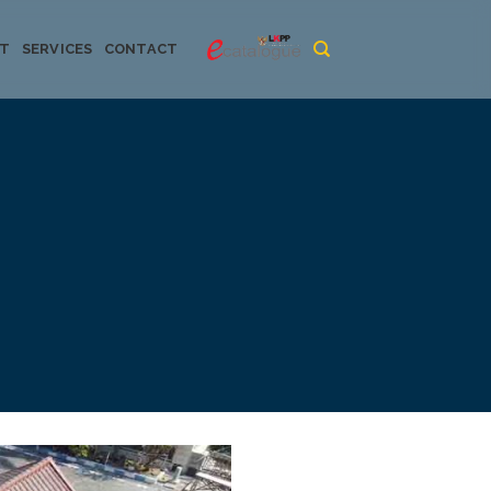
CT
SERVICES
CONTACT
urya dan