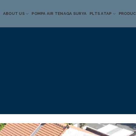
ABOUT US
POMPA AIR TENAGA SURYA
PLTS ATAP
PRODU
Informasi Terkini
Energi Terbarukan
 Pompa Air Tenaga S
PLTS Atap