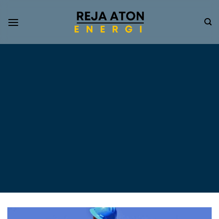
Informasi
Terkini
Energi
Terbarukan
Tentang Pompa Air
Tenaga Surya dan PLTS
Atap