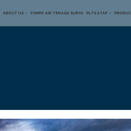
ABOUT US
POMPA AIR TENAGA SURYA
PLTS ATAP
PRODU
Informasi Terkini
Energi Terbarukan
 Pompa Air Tenaga S
PLTS Atap