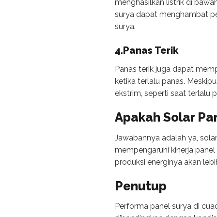
menghasilkan listrik di bawah
surya dapat menghambat peny
surya.
4.Panas Terik
Panas terik juga dapat mempe
ketika terlalu panas. Meski
ekstrim, seperti saat terlalu
Apakah Solar Pa
Jawabannya adalah ya, solar
mempengaruhi kinerja panel 
produksi energinya akan leb
Penutup
Performa panel surya di cua