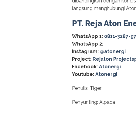
dibandingkan dengan kondisi
langsung menghubungi Atone
PT. Reja Aton En
WhatsApp 1:
0811-3287-9
WhatsApp 2:
–
Instagram:
@‌atonergi
Project:
Rejaton Projects
Facebook:
Atonergi
Youtube:
Atonergi
Penulis: Tiger
Penyunting: Alpaca