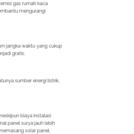
 emisi gas rumah kaca
 membantu mengurangi
alam jangka waktu yang cukup
jadi gratis.
nya sumber energi listrik.
eskipun biaya instalasi
al panel surya jauh lebih
 memasang solar panel,