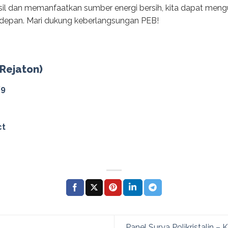
il dan memanfaatkan sumber energi bersih, kita dapat mengu
 depan. Mari dukung keberlangsungan PEB!
(Rejaton)
79
ct
Panel Surya Polikristalin 