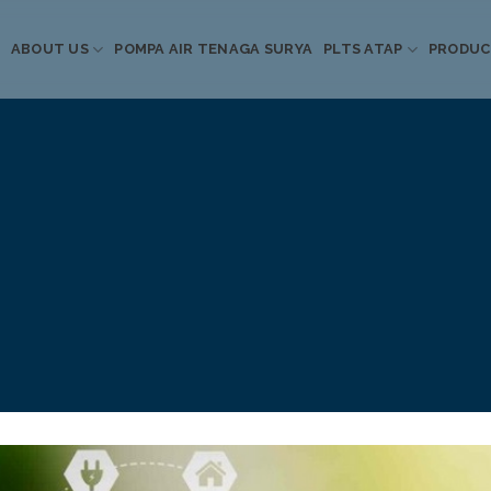
ABOUT US
POMPA AIR TENAGA SURYA
PLTS ATAP
PRODU
Informasi Terkini
Energi Terbarukan
 Pompa Air Tenaga S
PLTS Atap