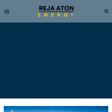
Informasi
Terkini
Energi
Terbarukan
Tentang Pompa Air
Tenaga Surya dan PLTS
Atap