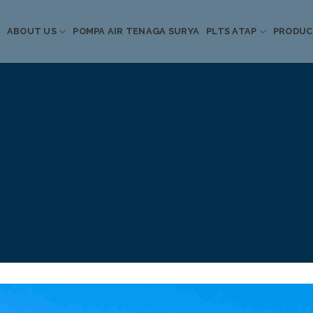
ABOUT US
POMPA AIR TENAGA SURYA
PLTS ATAP
PRODU
Informasi Terkini
Energi Terbarukan
 Pompa Air Tenaga S
PLTS Atap