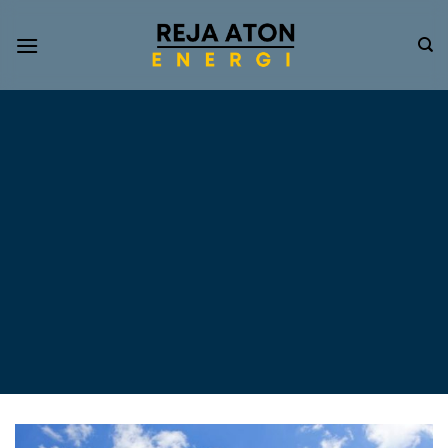
Informasi
Terkini
Energi
Terbarukan
Tentang Pompa Air
Tenaga Surya dan PLTS
Atap