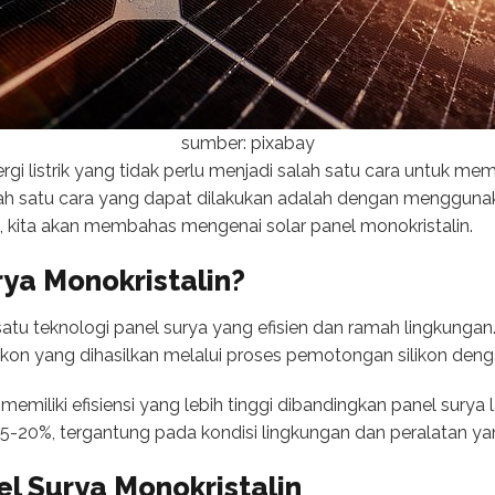
sumber: pixabay
i listrik yang tidak perlu menjadi salah satu cara untuk me
lah satu cara yang dapat dilakukan adalah dengan mengguna
ini, kita akan membahas mengenai solar panel monokristalin.
rya Monokristalin?
 satu teknologi panel surya yang efisien dan ramah lingkungan
likon yang dihasilkan melalui proses pemotongan silikon den
miliki efisiensi yang lebih tinggi dibandingkan panel surya la
15-20%, tergantung pada kondisi lingkungan dan peralatan ya
l Surya Monokristalin