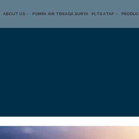
ABOUT US
POMPA AIR TENAGA SURYA
PLTS ATAP
PRODU
Informasi Terkini
Energi Terbarukan
 Pompa Air Tenaga S
PLTS Atap