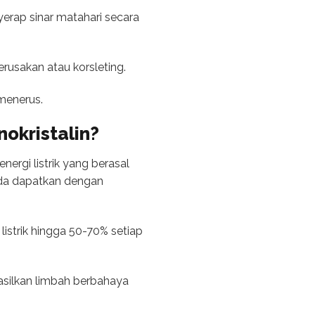
erap sinar matahari secara
rusakan atau korsleting.
 menerus.
okristalin?
ergi listrik yang berasal
nda dapatkan dengan
istrik hingga 50-70% setiap
asilkan limbah berbahaya