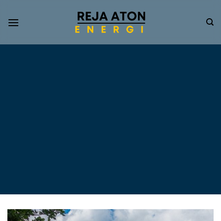
Informasi
Terkini
Energi
Terbarukan
Tentang Pompa Air
Tenaga Surya dan PLTS
Atap