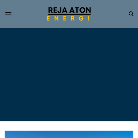
Informasi
Terkini
Energi
Terbarukan
Tentang Pompa Air
Tenaga Surya dan PLTS
Atap