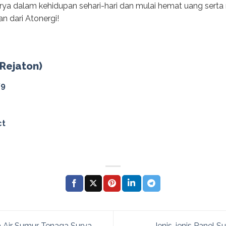
ya dalam kehidupan sehari-hari dan mulai hemat uang sert
an dari Atonergi!
(Rejaton)
79
ct
ir Sumur Tenaga Surya
Jenis-jenis Panel 