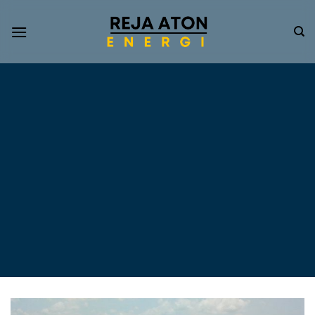
Informasi
Terkini
Energi
Terbarukan
Tentang Pompa Air
Tenaga Surya dan PLTS
Atap