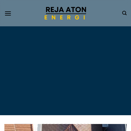
Informasi
Terkini
Energi
Terbarukan
Tentang Pompa Air
Tenaga Surya dan PLTS
Atap