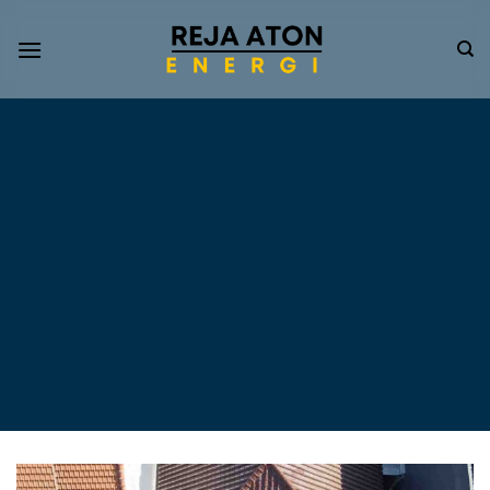
Informasi
Terkini
Energi
Terbarukan
Tentang Pompa Air
Tenaga Surya dan PLTS
Atap