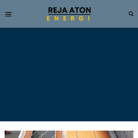
Informasi
Terkini
Energi
Terbarukan
Tentang Pompa Air
Tenaga Surya dan PLTS
Atap