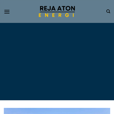
Informasi
Terkini
Energi
Terbarukan
Tentang Pompa Air
Tenaga Surya dan PLTS
Atap