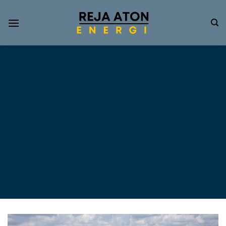
Informasi
Terkini
Energi
Terbarukan
Tentang Pompa Air
Tenaga Surya dan PLTS
Atap