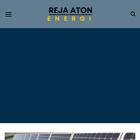
Informasi
Terkini
Energi
Terbarukan
Tentang Pompa Air
Tenaga Surya dan PLTS
Atap