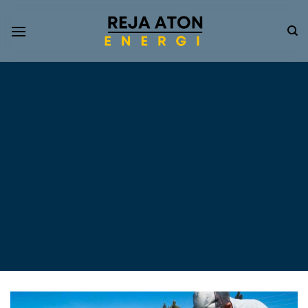
Informasi
Terkini
Energi
Terbarukan
Tentang Pompa Air
Tenaga Surya dan PLTS
Atap