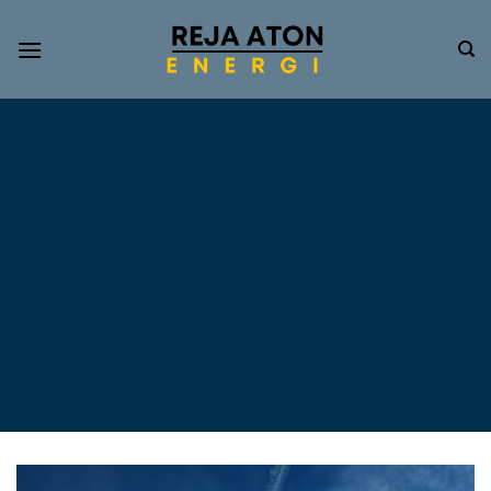
Informasi
Terkini
Energi
Terbarukan
Tentang Pompa Air
Tenaga Surya dan PLTS
Atap