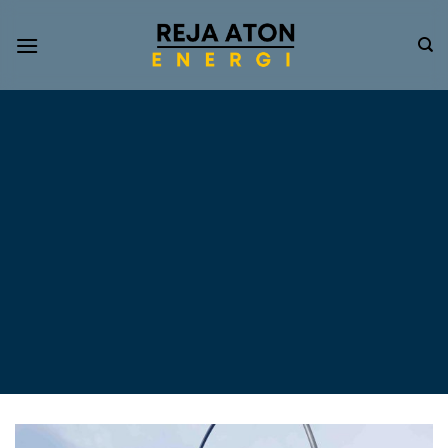
Informasi
Terkini
Energi
Terbarukan
Tentang Pompa Air
Tenaga Surya dan PLTS
Atap