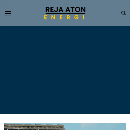
Informasi
Terkini
Energi
Terbarukan
Tentang Pompa Air
Tenaga Surya dan PLTS
Atap