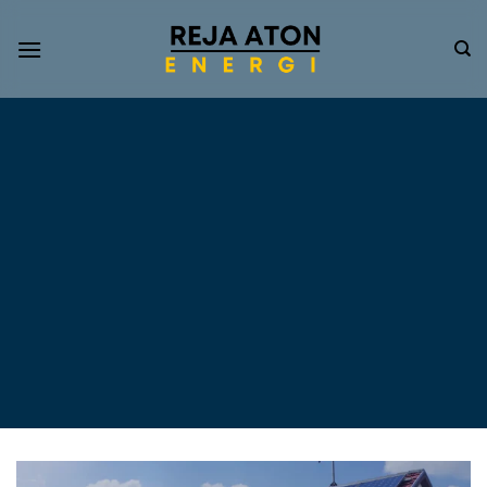
Informasi
Terkini
Energi
Terbarukan
Tentang Pompa Air
Tenaga Surya dan PLTS
Atap