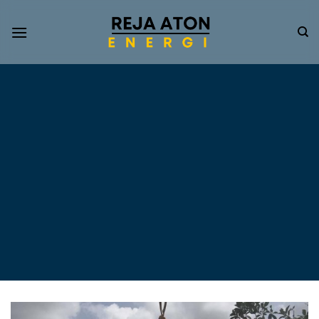
Informasi
Terkini
Energi
Terbarukan
Tentang Pompa Air
Tenaga Surya dan PLTS
Atap