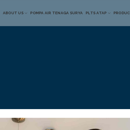
ABOUT US
POMPA AIR TENAGA SURYA
PLTS ATAP
PRODU
Informasi Terkini
Energi Terbarukan
 Pompa Air Tenaga S
PLTS Atap