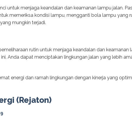
unci untuk menjaga keandalan dan keamanan lampu jalan. Pa
untuk memeriksa kondisi lampu, mengganti bola lampu yang r
ang mungkin terjadi.
pemeliharaan rutin untuk menjaga keandalan dan keamanan 
 ini, Anda dapat menciptakan lingkungan jalan yang lebih a
hemat energi dan ramah lingkungan dengan kinerja yang optim
ergi (Rejaton)
79