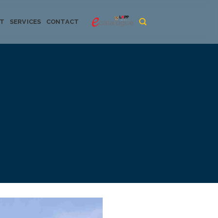
CT
SERVICES
CONTACT
urya dan