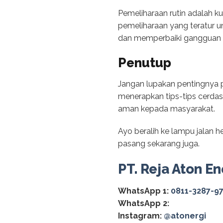
Pemeliharaan rutin adalah k
pemeliharaan yang teratur 
dan memperbaiki gangguan y
Penutup
Jangan lupakan pentingnya 
menerapkan tips-tips cerdas
aman kepada masyarakat.
Ayo beralih ke lampu jalan 
pasang sekarang juga.
PT. Reja Aton En
WhatsApp 1:
0811-3287-9
WhatsApp 2:
Instagram:
@‌atonergi