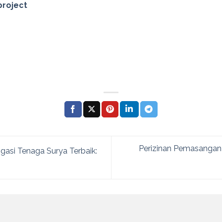
project
Perizinan Pemasangan 
gasi Tenaga Surya Terbaik: