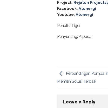
Project:
Rejaton Projects
Facebook:
Atonergi
Youtube:
Atonergi
Penulis: Tiger
Penyunting: Alpaca
Perbandingan Pompa Iri
Memilih Solusi Terbaik
Leave a Reply