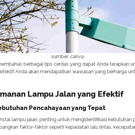
sumber: canva
n membahas berbagai tips cerdas yang dapat Anda terapkan 
 efektif Anda akan mendapatkan wawasan yang berharga unt
manan Lampu Jalan
yang Efektif
 Kebutuhan Pencahayaan yang Tepat
stal lampu jalan, penting untuk mengidentifikasi kebutuhan
mbangkan faktor-faktor seperti kepadatan lalu lintas, kecepata