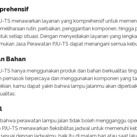
prehensif
U-TS menawarkan layanan yang komprehensif untuk memen
meliharaan rutin, perbaikan, penggantian komponen, hingga 
untuk setiap situasi. Dengan menyediakan layanan yang lengka
 Temukan Jasa Perawatan PJU-TS dapat menangani semua ke
an Bahan
-TS hanya menggunakan produk dan bahan berkualitas ting
n pemasok terpercaya dan menggunakan komponen yang taha
kian, kamu dapat yakin bahwa lampu jalanmu akan diperba
alitas.
l
 bahwa perawatan lampu jalan tidak boleh mengganggu opera
n PJU-TS menawarkan fleksibilitas jadwal untuk memenuhi k
 sesuai dengan jadwalmu, baik itu di malam hari atau saat lal