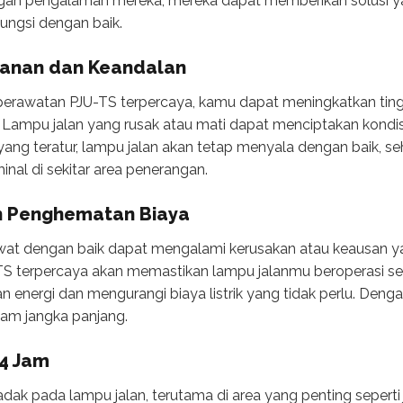
an pengalaman mereka, mereka dapat memberikan solusi yang
ungsi dengan baik.
manan dan Keandalan
erawatan PJU-TS terpercaya, kamu dapat meningkatkan tin
. Lampu jalan yang rusak atau mati dapat menciptakan kond
yang teratur, lampu jalan akan tetap menyala dengan baik, se
inal di sekitar area penerangan.
dan Penghematan Biaya
awat dengan baik dapat mengalami kerusakan atau keausan y
TS terpercaya akan memastikan lampu jalanmu beroperasi se
nergi dan mengurangi biaya listrik yang tidak perlu. Deng
am jangka panjang.
24 Jam
ak pada lampu jalan, terutama di area yang penting seperti j