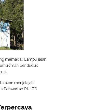
yang memadai. Lampu jalan
 pemukiman penduduk.
imal.
ta akan menjelajahi
sa Perawatan PJU-TS
Terpercaya