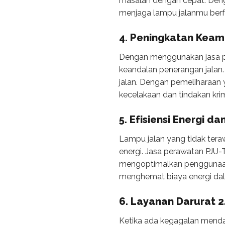
masalah dengan cepat. Deng
menjaga lampu jalanmu berf
4. Peningkatan Kea
Dengan menggunakan jasa p
keandalan penerangan jalan
jalan. Dengan pemeliharaan 
kecelakaan dan tindakan krim
5. Efisiensi Energi 
Lampu jalan yang tidak ter
energi. Jasa perawatan PJU-
mengoptimalkan penggunaan e
menghemat biaya energi dal
6. Layanan Darurat 
Ketika ada kegagalan mendad