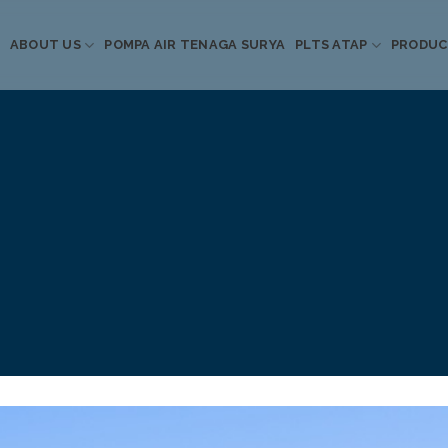
ABOUT US
POMPA AIR TENAGA SURYA
PLTS ATAP
PRODU
Informasi Terkini
Energi Terbarukan
 Pompa Air Tenaga S
PLTS Atap