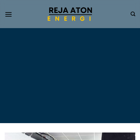
Informasi
Terkini
Energi
Terbarukan
Tentang Pompa Air
Tenaga Surya dan PLTS
Atap