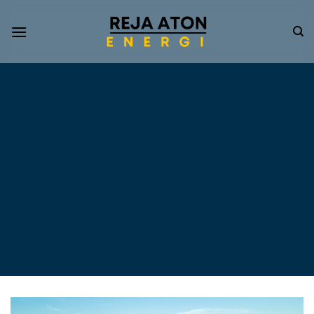
Informasi
Terkini
Energi
Terbarukan
Tentang Pompa Air
Tenaga Surya dan PLTS
Atap