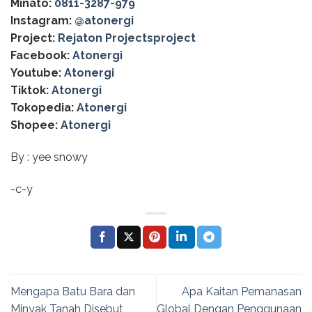
Minato:
0811-3287-979
Instagram:
@‌atonergi
Project:
Rejaton Projectsproject
Facebook:
Atonergi
Youtube:
Atonergi
Tiktok:
Atonergi
Tokopedia:
Atonergi
Shopee:
Atonergi
By : yee snowy
-c-y
Mengapa Batu Bara dan
Apa Kaitan Pemanasan
Minyak Tanah Disebut
Global Dengan Penggunaan