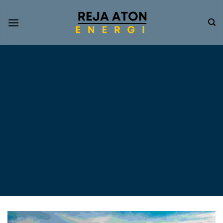
Informasi
Terkini
Energi
Terbarukan
Tentang Pompa Air
Tenaga Surya dan PLTS
Atap