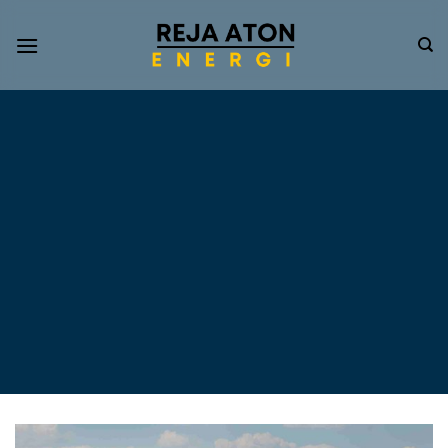
Informasi
Terkini
Energi
Terbarukan
Tentang Pompa Air
Tenaga Surya dan PLTS
Atap